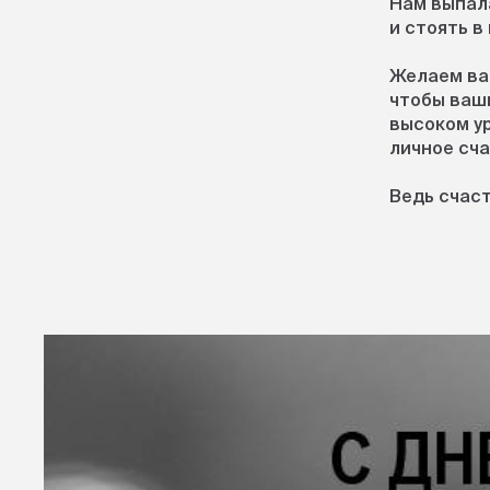
Нам выпал
и стоять в
Желаем ва
чтобы ваш
высоком ур
личное сча
Ведь счаст