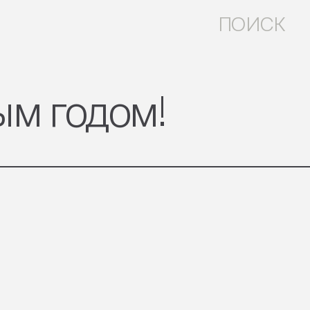
ПОИСК
м годом!