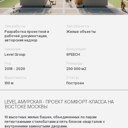
Тип работы
Тип объекта
Разработка проектной и
Жилые объекты
рабочей документации,
авторский надзор
Заказчик
Концепция
Level Group
SPEECH
Год
Площадь
2018 - 2020
230 000 м2
Высотность
Статус
130 м
Построен
LEVEL АМУРСКАЯ - ПРОЕКТ КОМФОРТ-КЛАССА НА
ВОСТОКЕ МОСКВЫ
10 высотных жилых башен, объединенных по парам
пятиэтажными стилобатами в пять блоков-кварталов с
внутренними замкнутыми дворами.