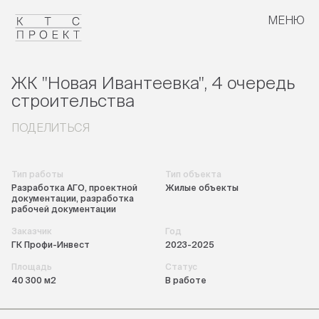
МЕНЮ
ЗАКРЫТЬ
ссылка скопирована в буфер обмена
ЖК "Новая Ивантеевка", 4 очередь
строительства
ПОДЕЛИТЬСЯ
Тип работы
Тип объекта
Разработка АГО, проектной
Жилые объекты
документации, разработка
рабочей документации
Заказчик
Год
ГК Профи-Инвест
2023-2025
Площадь
Статус
40 300 м2
В работе