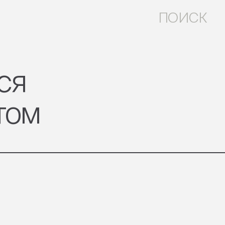
ПОИСК
ся
том