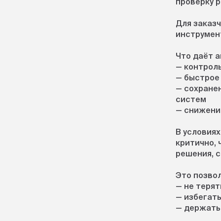
проверку 
Для заказч
инструмент
Что даёт а
— контрол
— быстрое
— сохране
систем
— снижени
В условия
критично,
решения, 
Это позвол
— не терят
— избегат
— держать